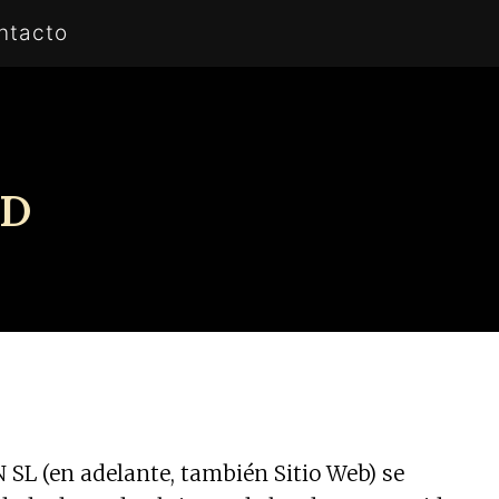
ntacto
AD
L (en adelante, también Sitio Web) se