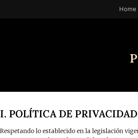
Saltar
Home
al
contenido
P
I. POLÍTICA DE PRIVACIDA
Respetando lo establecido en la legislación v